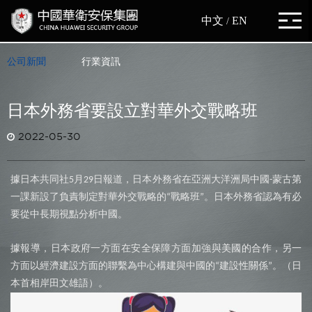
中文
EN
/
公司新聞
行業資訊
日本外務省要設立對華外交戰略班
2022-05-30
據日本共同社
月
日報道，日本外務省在亞洲大洋洲局中國
蒙古第
5
29
-
一課新設了負責制定對華外交戰略的
戰略班
。日本外務省認為有必
“
”
要從中長期視點分析中國。
據報導，日本政府一方面在安全保障方面加強與美國的合作，另一
方面以經濟建設方面的聯繫為中心構建與中國的
建設性關係
。（日
“
”
本首相岸田文雄語）。