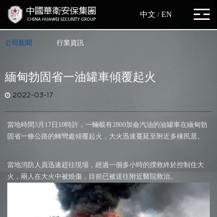
中文
EN
/
公司新聞
行業資訊
緬甸勃固省一油罐車傾覆起火
2022-03-17
當地時間3月17日10時許，一輛載有2800加侖汽油的油罐車在緬甸勃
固省一條公路的轉彎處傾覆起火，大火迅速蔓延至附近多棟民居。
當地消防人員迅速趕往現場，經過一個多小時的撲救終於控制住大
火，兩人在大火中被燒傷，目前已被送往附近醫院救治。